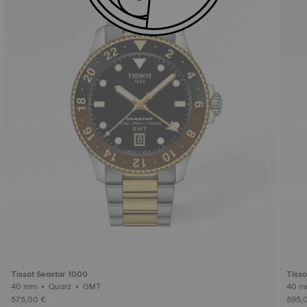
Tissot Seastar 1000
Tiss
40 mm • Quarz • GMT
575,00 €
595,