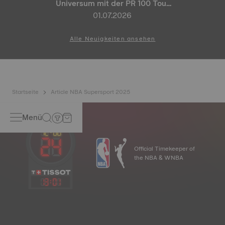
Universum mit der PR 100 Tour
de France 2026 Special Edition
01.07.2026
und der PR 100 Cycling Edition
Alle Neuigkeiten ansehen
Startseite
Article NBA Supersport 2025
Menü
Official Timekeeper of
the NBA & WNBA
13
:
01