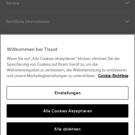
Service
Rechtliche Informationen
Hilfe und Kontakt
Willkommen bei Tissot
Ihre Vorteile
Wenn Sie auf „Alle Cookies akzeptieren“ klicken, stimmen Sie der
Speicherung von Cookies auf Ihrem Gerät zu, um die
Websitenavigation zu verbessern, die Websitenutzung zu analysieren
und unsere Marketingbemühungen zu unterstützen.
Cookie-Richtlinie
Folgen Sie uns in den sozialen Medien
Einstellungen
Deutschland
Zu einem anderen Land wechseln
Tissot Copyrights 2026
Alle Cookies Akzeptieren
Alle ablehnen