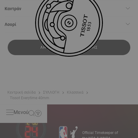
Καντράν
Λουρί
ΛΉΨΗ ΕΓΧΕΙΡΙΔΊΟΥ ΧΡΉΣΗΣ
Κεντρική σελίδα
ΣΥΛΛΟΓΗ
Κλασσικά
Tissot Everytime 40mm
Μενού
Official Timekeeper of