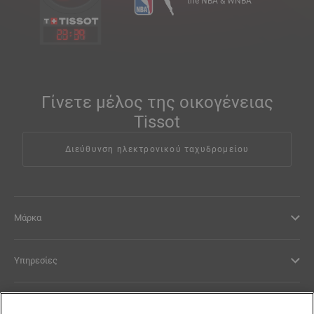
the NBA & WNBA
23
:
39
Γίνετε μέλος της οικογένειας
Tissot
Διεύθυνση ηλεκτρονικού ταχυδρομείου
Μάρκα
Υπηρεσίες
Νομικοί Όροι