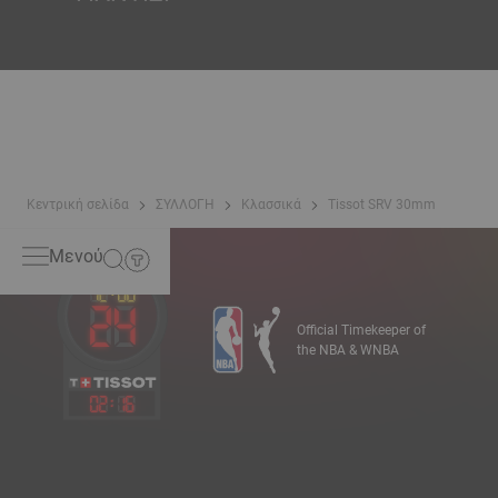
*Non-contractual image
Το φίλντισι σχηματίζεται στα βάθη της θάλασσας και
διαθέτει μοναδικά χαρακτηριστικά, όπως ιριδισμό και
οπάλωση. Κανένα δείγμα δεν είναι ίδιο με το άλλο,
γεγονός που προσδίδει στο ρολόι έναν μοναδικό
χαρακτήρα, ειδικά στα γυναικεία ρολόγια, τόσο στο
καντράν όσο και σε άλλα στοιχεία.
*Non-contractual image
Κεντρική σελίδα
ΣΥΛΛΟΓΗ
Κλασσικά
Tissot SRV 30mm
Μενού
Official Timekeeper of
the NBA & WNBA
02
:
16