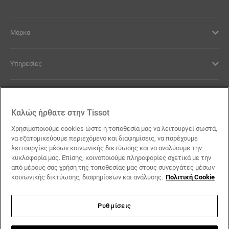
Μάρκα
Υπηρεσίες
Νομικοί Όροι
Καλώς ήρθατε στην Tissot
Επικοινωνία
Χρησιμοποιούμε cookies ώστε η τοποθεσία μας να λειτουργεί σωστά,
να εξατομικεύουμε περιεχόμενο και διαφημίσεις, να παρέχουμε
λειτουργίες μέσων κοινωνικής δικτύωσης και να αναλύουμε την
Οι Υποσχέσεις μας
κυκλοφορία μας. Επίσης, κοινοποιούμε πληροφορίες σχετικά με την
από μέρους σας χρήση της τοποθεσίας μας στους συνεργάτες μέσων
κοινωνικής δικτύωσης, διαφημίσεων και ανάλυσης.
Πολιτική Cookie
Ρυθμίσεις
Ακολουθήστε μας στα social media