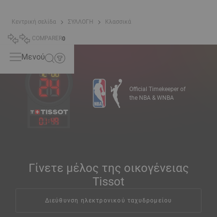
Κεντρική σελίδα
ΣΥΛΛΟΓΗ
Κλασσικά
COMPARER
0
Μενού
Official Timekeeper of
the NBA & WNBA
01
:
49
Γίνετε μέλος της οικογένειας
Tissot
Διεύθυνση ηλεκτρονικού ταχυδρομείου