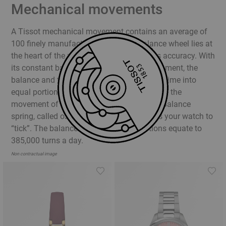
Mechanical movements
A Tissot mechanical movement contains an average of
100 finely manufactured parts. The balance wheel lies at
the heart of the movement and ensures its accuracy. With
its constant backwards and forwards movement, the
balance and the balance spring divides the time into
equal portions, thereby accurately regulating the
movement of time. The movements of the balance
spring, called oscillations, are what causes your watch to
“tick”. The balance wheel’s total oscillations equate to
385,000 turns a day.
Non contractual image