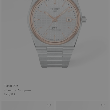
Tissot PRX
40 mm • Αυτόματο
825,00 €