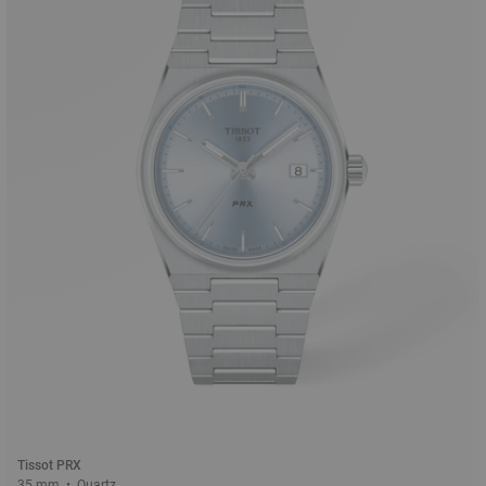
Tissot PRX
35 mm • Quartz