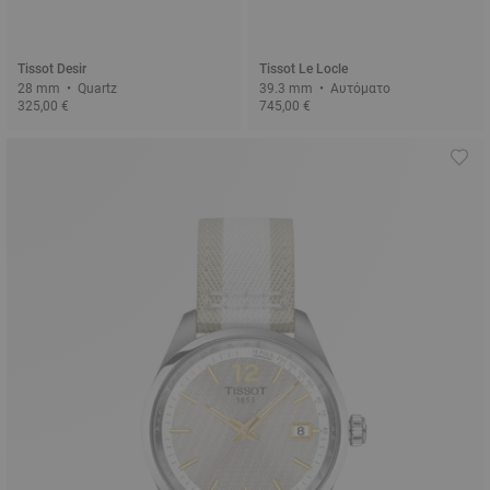
Tissot Desir
Tissot Le Locle
28 mm • Quartz
39.3 mm • Αυτόματο
325,00 €
745,00 €