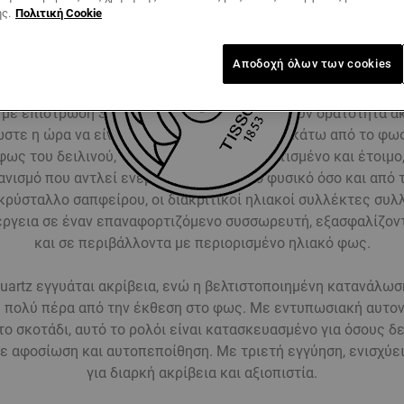
ς.
Πολιτική Cookie
Φως που δεν ξεθωριάζει ποτέ
Αποδοχή όλων των cookies
ατρέπεται σε νύχτα, το PRC 100 Solar συνεχίζει να λάμπει. Ο
 με επίστρωση Super-LumiNova® εξασφαλίζουν ορατότητα ακ
ώστε η ώρα να είναι ορατή κάθε στιγμή. Είτε κάτω από το φω
ως του δειλινού, το ρολόι παραμένει φορτισμένο και έτοιμ
ανισμό που αντλεί ενέργεια τόσο από το φυσικό όσο και από 
κρύσταλλο σαπφείρου, οι διακριτικοί ηλιακοί συλλέκτες συλ
ργεια σε έναν επαναφορτιζόμενο συσσωρευτή, εξασφαλίζον
και σε περιβάλλοντα με περιορισμένο ηλιακό φως.
uartz εγγυάται ακρίβεια, ενώ η βελτιστοποιημένη κατανάλωσ
 πολύ πέρα από την έκθεση στο φως. Με εντυπωσιακή αυτον
ο σκοτάδι, αυτό το ρολόι είναι κατασκευασμένο για όσους δ
ε αφοσίωση και αυτοπεποίθηση. Με τριετή εγγύηση, ενισχύε
για διαρκή ακρίβεια και αξιοπιστία.