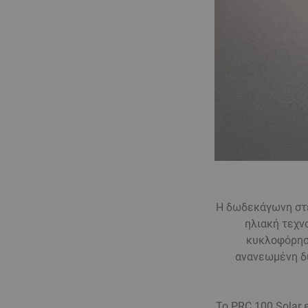
Η δωδεκάγωνη στεφ
ηλιακή τεχν
κυκλοφόρησε
ανανεωμένη δυ
Το PRC 100 Solar 