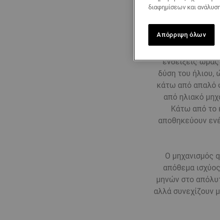
διαφημίσεων και ανάλυση
Απόρριψη όλων
Όταν η μέρα μετ
ενδείξεις ώρας
δύση του ήλιου, 
κάτω από απαλό φ
από ηλιακό μηχ
Κάτω από το 
αποθηκεύουν ενέ
Ο μηχανισμός q
απόθεμα ισχύος
μηνών στο απόλυτ
αλλά συνεχίζουν μ