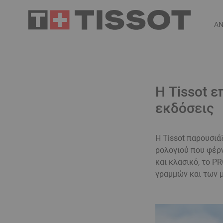
ΑΝ
Η Tissot ε
εκδόσεις
Η Tissot παρουσιά
ρολογιού που φέρν
και κλασικό, το P
γραμμών και των 