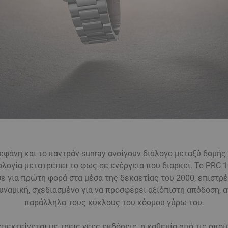
άνη και το καντράν sunray ανοίγουν διάλογο μεταξύ δομής 
ολογία μετατρέπει το φως σε ενέργεια που διαρκεί. Το PRC 10
 για πρώτη φορά στα μέσα της δεκαετίας του 2000, επιστρ
ναμική, σχεδιασμένο για να προσφέρει αξιόπιστη απόδοση,
παράλληλα τους κύκλους του κόσμου γύρω του.
επεκτείνεται με τρεις νέες εκδόσεις, η καθεμία από τις οποίε