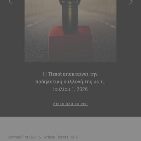
Η Tissot επεκτείνει την
ποδηλατική συλλογή της με τα
μοντέλα PR 100 Tour de France
Ιουλίου 1, 2026
2026 Special Edition και PR 100
Cycling Edition
Δείτε όλα τα νέα
Κεντρική σελίδα
Article Tissot PR516