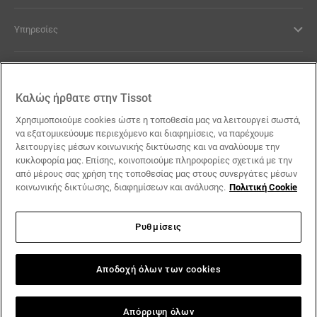
Υπηρεσίες
Νομικοί Όροι
Καλώς ήρθατε στην Tissot
Επικοινωνία
Χρησιμοποιούμε cookies ώστε η τοποθεσία μας να λειτουργεί σωστά,
να εξατομικεύουμε περιεχόμενο και διαφημίσεις, να παρέχουμε
λειτουργίες μέσων κοινωνικής δικτύωσης και να αναλύουμε την
Οι Υποσχέσεις μας
κυκλοφορία μας. Επίσης, κοινοποιούμε πληροφορίες σχετικά με την
από μέρους σας χρήση της τοποθεσίας μας στους συνεργάτες μέσων
κοινωνικής δικτύωσης, διαφημίσεων και ανάλυσης.
Πολιτική Cookie
Ρυθμίσεις
Ακολουθήστε μας στα social media
Ελλάδα
Αλλαγή χώρας
Tissot Copyrights 2026
Αποδοχή όλων των cookies
Απόρριψη όλων