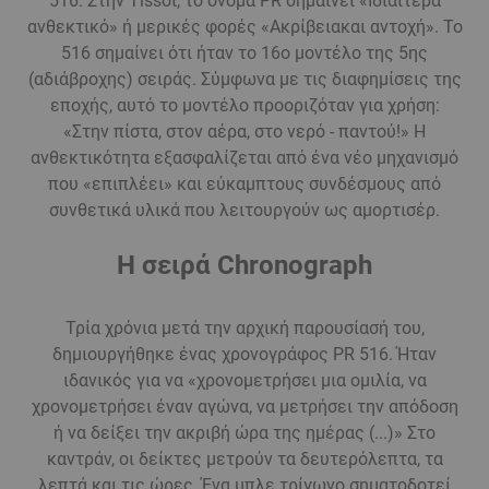
516. Στην Tissot, το όνομα PR σημαίνει «Ιδιαίτερα
ανθεκτικό» ή μερικές φορές «Ακρίβειακαι αντοχή». Το
516 σημαίνει ότι ήταν το 16ο μοντέλο της 5ης
(αδιάβροχης) σειράς. Σύμφωνα με τις διαφημίσεις της
εποχής, αυτό το μοντέλο προοριζόταν για χρήση:
«Στην πίστα, στον αέρα, στο νερό - παντού!» Η
ανθεκτικότητα εξασφαλίζεται από ένα νέο μηχανισμό
που «επιπλέει» και εύκαμπτους συνδέσμους από
συνθετικά υλικά που λειτουργούν ως αμορτισέρ.
Η σειρά Chronograph
Τρία χρόνια μετά την αρχική παρουσίασή του,
δημιουργήθηκε ένας χρονογράφος PR 516. Ήταν
ιδανικός για να «χρονομετρήσει μια ομιλία, να
χρονομετρήσει έναν αγώνα, να μετρήσει την απόδοση
ή να δείξει την ακριβή ώρα της ημέρας (...)» Στο
καντράν, οι δείκτες μετρούν τα δευτερόλεπτα, τα
λεπτά και τις ώρες. Ένα μπλε τρίγωνο σηματοδοτεί