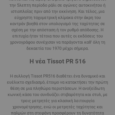
την 5λεπτη περίοδο ράλι σε αγώνες αυτοκινήτου ή
ιστιοπλοΐας πριν από την εκκίνηση. Και τέλος, μια
εύχρηστη ταχυμετρική κλίμακα στην άκρη του
καντράν βοηθά στον υπολογισμό της ταχύτητας σε
σχέση με την απόσταση ή τον ρυθμό απόδοσης. Η
επιτυχία ήταν τέτοια που αυτές οι εκδόσεις του
χρονογράφου συνέχισαν να παράγονται καθ' όλη τη
δεκαετία του 1970 μέχρι σήμερα.
Η νέα Tissot PR 516
Η συλλογή Tissot PR516 διαθέτει ένα δυναμικό και
ευέλικτο σχεδιασμό, έτοιμο να κατακτήσει την πρώτη
θέση σε μια πληθώρα περιστάσεων. Η ανοξείδωτη
κωνική κάσα του συνδυάζει στιβαρότητα και στυλ, με
τρεις μετρητές για κλασική λειτουργία
χρονομέτρησης, ενώ οι μετρητές ταχύτητας και
παλμών στη στεφάνη προσφέρουν τη δυνατότητα