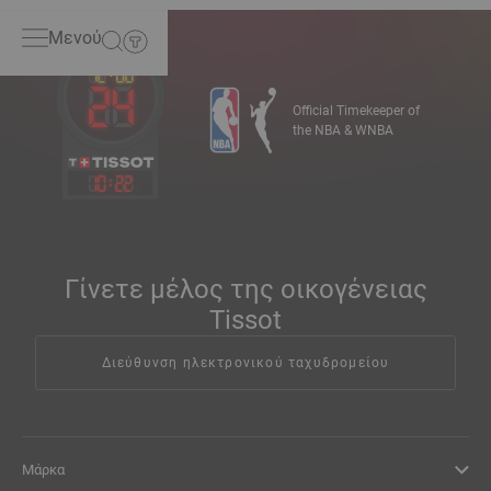
Μενού
Official Timekeeper of
the NBA & WNBA
10
:
22
Γίνετε μέλος της οικογένειας
Tissot
Διεύθυνση ηλεκτρονικού ταχυδρομείου
Μάρκα