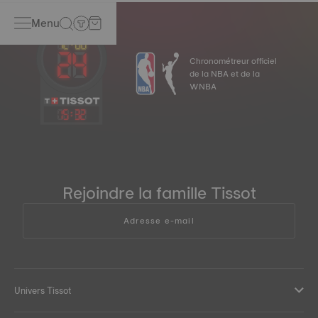
Menu
Chronométreur officiel
de la NBA et de la
WNBA
15
:
32
Rejoindre la famille Tissot
Adresse e-mail
Univers Tissot