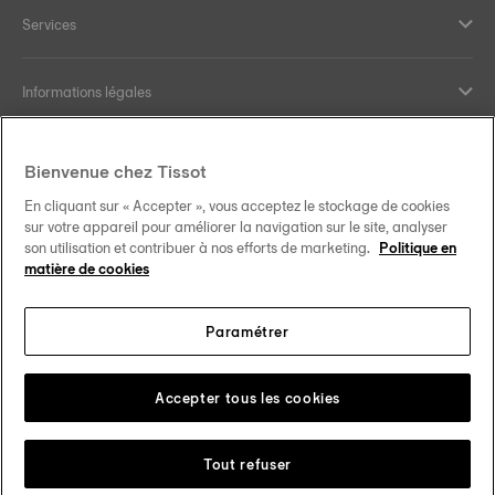
Services
Informations légales
Aide et contact
Bienvenue chez Tissot
En cliquant sur « Accepter », vous acceptez le stockage de cookies
Nos engagements
sur votre appareil pour améliorer la navigation sur le site, analyser
son utilisation et contribuer à nos efforts de marketing.
Politique en
matière de cookies
Paramétrer
Suivez-nous sur les réseaux sociaux
France
Changer de pays
Tissot Copyrights 2026
Accepter tous les cookies
Tout refuser