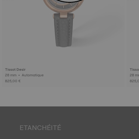
Tissot Desir
Tisso
28 mm • Automatique
825,00 €
825,
ETANCHÉITÉ
Toutes les boîtes des montres Tissot subissent de