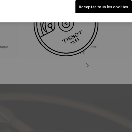
Accepter tous les cookies
Tissot Desir
omatique
28 mm • Quartz
325,00 €