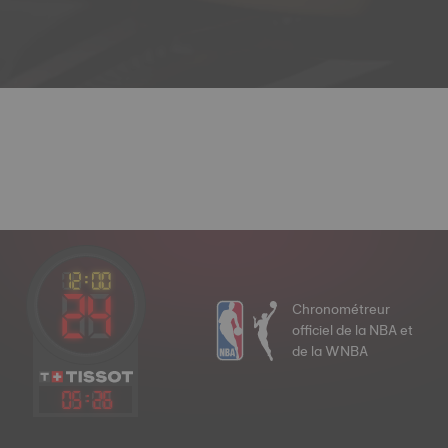
Chronométreur
officiel de la NBA et
de la WNBA
05
:
26