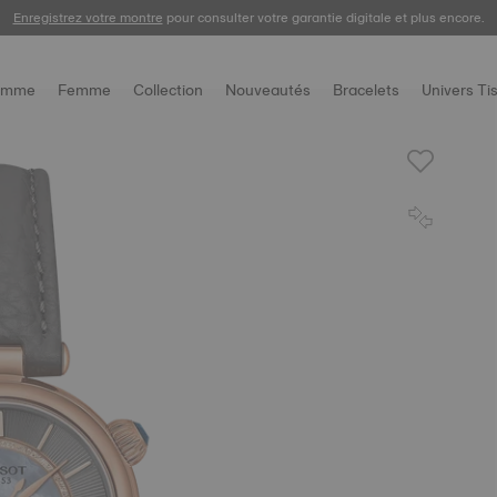
Enregistrez votre montre
Livraison gratuite et retour offert sous 30 jours.
pour consulter votre garantie digitale et plus encore.
omme
Femme
Collection
Nouveautés
Bracelets
Univers Ti