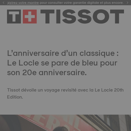
Enregistrez votre montre
pour consulter votre garantie digitale et plus encore.
L’anniversaire d’un classique :
Le Locle se pare de bleu pour
son 20e anniversaire.
Tissot dévoile un voyage revisité avec la Le Locle 20th
Edition.