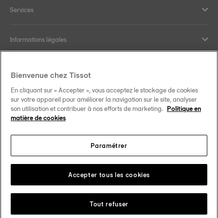
Services
Informations légales
Aide et contact
Bienvenue chez Tissot
En cliquant sur « Accepter », vous acceptez le stockage de cookies
Nos engagements
sur votre appareil pour améliorer la navigation sur le site, analyser
son utilisation et contribuer à nos efforts de marketing.
Politique en
matière de cookies
Paramétrer
Suivez-nous sur les réseaux sociaux
France
Changer de pays
Tissot Copyrights 2026
Accepter tous les cookies
Tout refuser