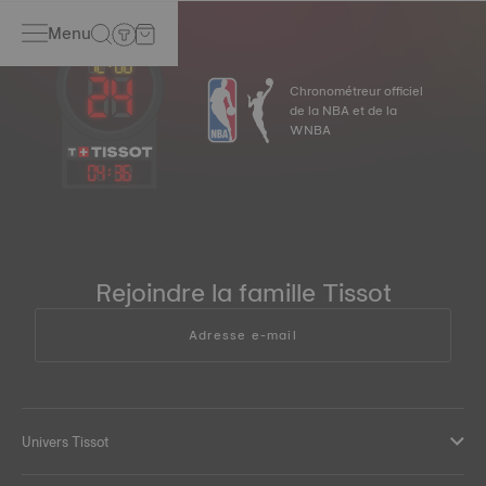
Menu
Chronométreur officiel
de la NBA et de la
WNBA
04
:
36
Rejoindre la famille Tissot
Adresse e-mail
Univers Tissot