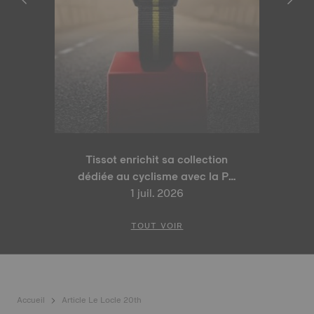
Tissot enrichit sa collection
dédiée au cyclisme avec la PR
100 Tour de France 2026 Édition
1 juil. 2026
Spéciale et la PR 100 Édition
Cyclisme
TOUT VOIR
Accueil
Article Le Locle 20th