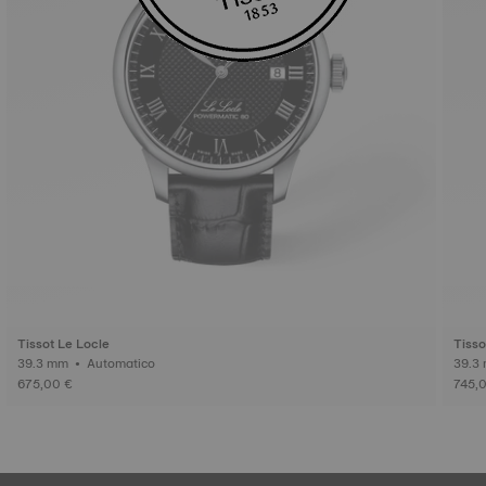
Tissot Le Locle
Tisso
39.3 mm • Automatico
675,00 €
745,