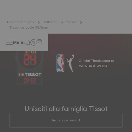
Nivachron™ è considerata molto più resistente e
insensibile ai campi magnetici rispetto alle molle standard.
*Immagine a scopo di esempio.
Pagina principale
Collezioni
Classic
Tissot Le Locle 39.3mm
Menu
Official Timekeeper of
the NBA & WNBA
03
:
53
Unisciti alla famiglia Tissot
Indirizzo email