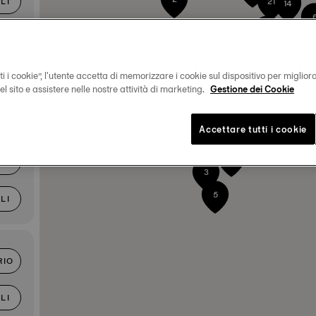
21
LI
14
3
2
RIO
8
i i cookie”, l'utente accetta di memorizzare i cookie sul dispositivo per miglior
 del sito e assistere nelle nostre attività di marketing.
Gestione dei Cookie
LI
Accettare tutti i cookie
3
2
RIO
3
5
LI
RIO
LI