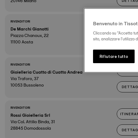
20146 Milano
DETTAG
RIVENDITORI
Benvenuto in Tissot
ITINERA
De Marchi Gianotti
Cliccando su “Accetta tutt
Piazza Chanoux, 22
sito, analizzare l'utilizzo
11100 Aosta
DETTAG
Rifiutare tutto
RIVENDITORI
ITINERA
Gioielleria Cuatto di Cuatto Andrea
Via Traforo, 37
10053 Bussoleno
DETTAG
RIVENDITORI
ITINERA
Rossi Gioielleria Srl
Via Col. Attilio Binda, 31
28845 Domodossola
DETTAG