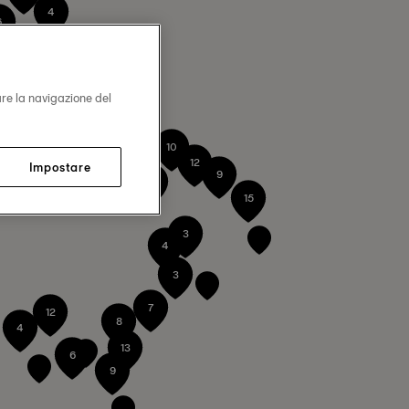
4
6
10
13
3
10
3
are la navigazione del
2
45
5
2
9
10
55
12
Impostare
9
5
6
15
3
4
3
7
12
8
4
13
6
9