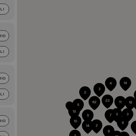
LI
RIO
LI
RIO
14
4
3
2
LI
23
62
11
18
5
15
6
3
7
5
RIO
10
9
2
14
8
2