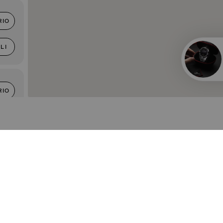
RIO
LI
RIO
LI
RIO
Official Timekeeper
LI
of the NBA & WNBA