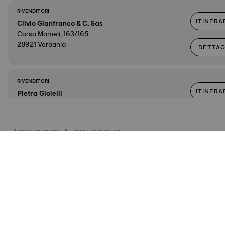
RIVENDITORI
ITINERA
Clivio Gianfranco & C. Sas
Corso Mameli, 163/165
28921 Verbania
DETTAG
RIVENDITORI
ITINERA
Pietra Gioielli
Via Crea, 10 c/o c.c. Le Gru
10095 Grugliasco
DETTAG
Pagina principale
Trova un negozio
RIVENDITORI
ITINERA
Gioielleria Monticone
Corso Svizzera, 28 Ang.V.Medici
10100 Torino
DETTAG
RIVENDITORI