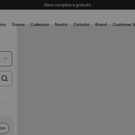
a il tuo orologio
Qui
per accedere a tutte le informazioni di prodotto e g
Reso semplice e gratuito
omo
Donna
Collezioni
Novità
Cinturini
Brand
Customer S
RIO