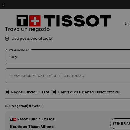
Registr
U
Trova un negozio
Usa posizione attuale
PAESE/REGIONE
PAESE, CODICE POSTALE, CITTÀ O INDIRIZZO
Negozi ufficiali Tissot
Centri di assistenza Tissot officiali
638 Negozio(i) trovato(i)
NEGOZI UFFICIALI TISSOT
ITINERA
Boutique Tissot Milano