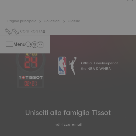
Pagina principale
Collezioni
Classic
CONFRONTA
0
Menu
Official Timekeeper of
the NBA & WNBA
02
:
21
Unisciti alla famiglia Tissot
Indirizzo email