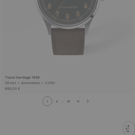
Tissot Heritage 1938
39 mm • Automatico • COSC
895,00 €
1
2
...
10
11