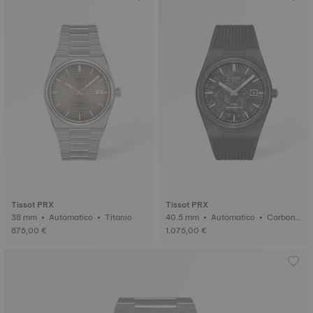
Tissot PRX
Tissot PRX
38 mm • Automatico • Titanio
40.5 mm • Automatico • Carboni
o forgiato
875,00 €
1.075,00 €