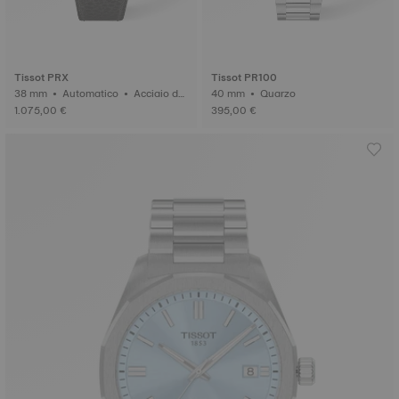
Tissot PRX
Tissot PR100
38 mm • Automatico • Acciaio da
40 mm • Quarzo
mascato
1.075,00 €
395,00 €