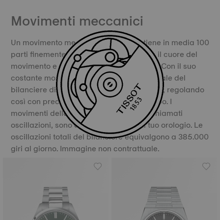
Movimenti meccanici
Un movimento meccanico Tissot contiene in media 100
parti finemente realizzate. Il bilanciere è il cuore del
movimento e ne garantisce la precisione. Con il suo
costante movimento, il bilanciere e la spirale del
bilanciere dividono il tempo in parti uguali, regolando
così con precisione il movimento del tempo. I
movimenti della spirale del bilanciere, chiamati
oscillazioni, sono ciò che fa “vivere” il tuo orologio. Le
oscillazioni totali del bilanciere equivalgono a 385.000
giri al giorno. Immagine non contrattuale.