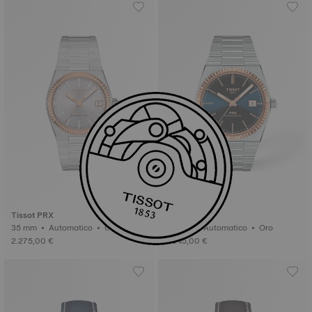
Tissot PRX
Tissot PRX
35 mm • Automatico • Oro
40 mm • Automatico • Oro
2.275,00 €
2.345,00 €