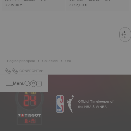
3.295,00 €
3.295,00 €
Pagina principale
Collezioni
Oro
CONFRONTA
0
Menu
Official Timekeeper of
the NBA & WNBA
16
:
25