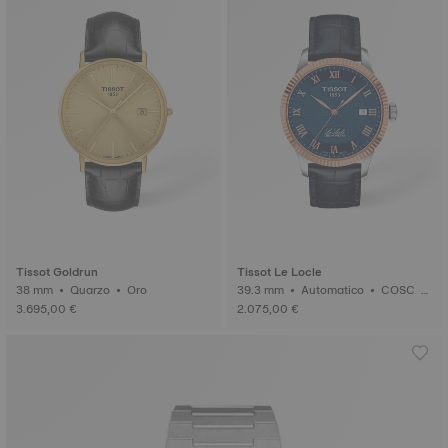
Tissot Goldrun
Tissot Le Locle
38 mm • Quarzo • Oro
39.3 mm • Automatico • COSC •
Oro
3.695,00 €
2.075,00 €