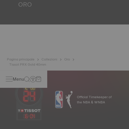
ORO
*Immagine a scopo di esempio.
L'oro è uno dei metalli più preziosi e apprezzati al mondo.
È rinomato per la sua luminosità e numerose proprietà
tecniche: non ossidabile, insolubile, inalterabile. Tissot
utilizza oro 18 carati, una lega prestigiosa composta per il
75% da oro puro combinato con un mix di argento e rame
utile nella produzione dell'oro. Grazie all'esperienza e alla
maestria artigianale di Tissot, gli orologi d'oro hanno una
longevità senza pari, generazione dopo generazione.
*Immagine a scopo di esempio.
Pagina principale
Collezioni
Oro
Tissot PRX Gold 40mm
Menu
Official Timekeeper of
the NBA & WNBA
16
:
04