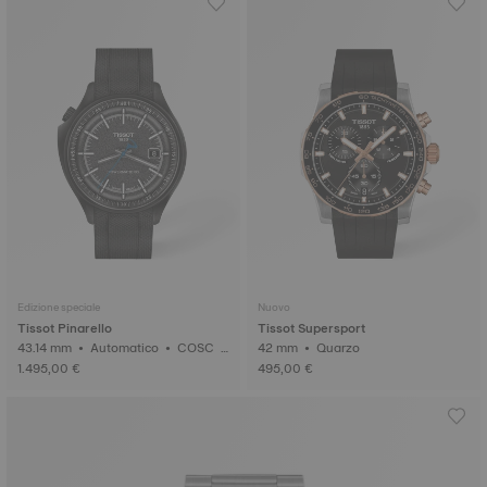
Edizione speciale
Nuovo
Tissot Pinarello
Tissot Supersport
43.14 mm • Automatico • COSC •
42 mm • Quarzo
Carbonio forgiato
1.495,00 €
495,00 €