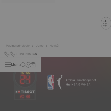
Pagina principale
Uomo
Novità
CONFRONTA
0
Menu
Official Timekeeper of
the NBA & WNBA
20
:
38