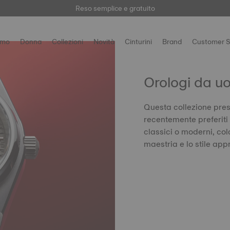
a il tuo orologio
Qui
per accedere a tutte le informazioni di prodotto e g
Reso semplice e gratuito
omo
Donna
Collezioni
Novità
Cinturini
Brand
Customer S
Orologi da u
Questa collezione prese
recentemente preferiti 
classici o moderni, colo
maestria e lo stile app