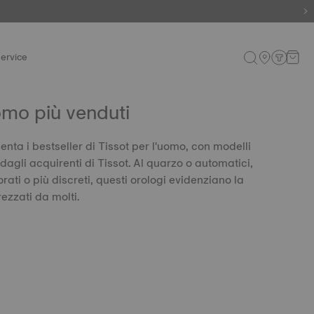
aranzia
ervice
omo più venduti
nta i bestseller di Tissot per l'uomo, con modelli
dagli acquirenti di Tissot. Al quarzo o automatici,
rati o più discreti, questi orologi evidenziano la
rezzati da molti.