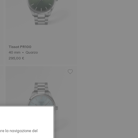
Tissot PR100
40 mm • Quarzo
295,00 €
are la navigazione del