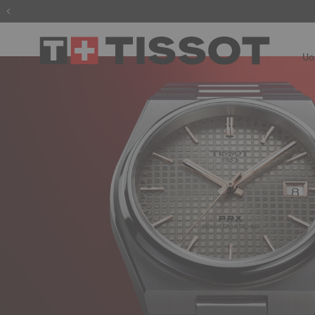
Registr
U