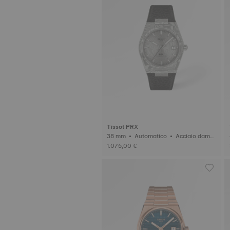
Tissot PRX
38 mm • Automatico • Acciaio dama
scato
1.075,00 €