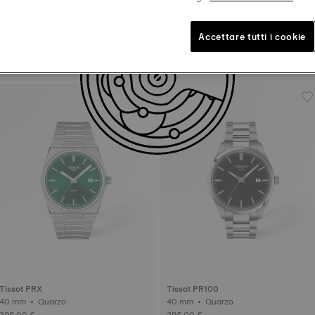
Accettare tutti i cookie
Tissot T-Race
Tissot Ballade
41 mm • Automatico
40 mm • Quarzo
745,00 €
345,00 €
Tissot PRX
Tissot PR100
40 mm • Quarzo
40 mm • Quarzo
395,00 €
295,00 €