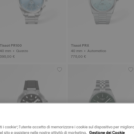
Tissot PR100
Tissot PRX
40 mm • Quarzo
40 mm • Automatico
395,00 €
775,00 €
i i cookie”, l'utente accetta di memorizzare i cookie sul dispositivo per miglior
 del sito e assistere nelle nostre attività di marketing.
Gestione dei Cookie