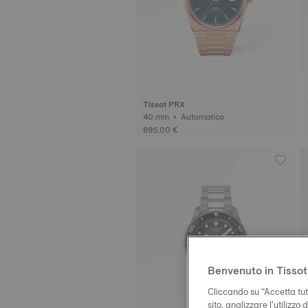
Tissot PRX
40 mm • Automatico
895,00 €
Benvenuto in Tissot
Cliccando su “Accetta tutt
sito, analizzare l'utilizzo