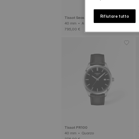
Rifiutare tutto
Tissot Seastar 1000
40 mm • Automatico
795,00 €
Tissot PR100
40 mm • Quarzo
275,00 €