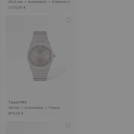
40.5 mm • Automatico • Carbonio fo
rgiato
1.075,00 €
Tissot PRX
38 mm • Automatico • Titanio
875,00 €