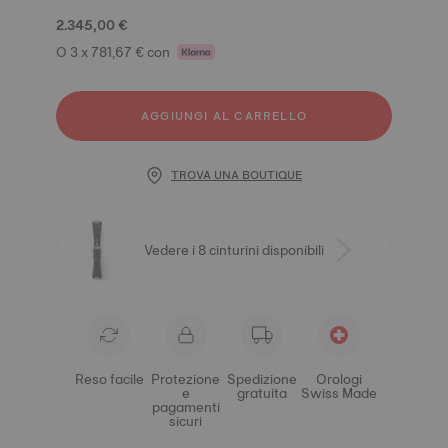
2.345,00 €
O 3 x 781,67 € con
AGGIUNGI AL CARRELLO
TROVA UNA BOUTIQUE
Vedere i 8 cinturini disponibili
Reso facile
Protezione
Spedizione
Orologi
e
gratuita
Swiss Made
pagamenti
sicuri