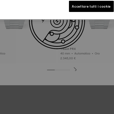
Accettare tutti i cookie
Tissot PRX
omatico
40 mm • Automatico • Oro
2.345,00 €