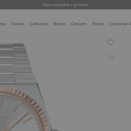
Qui
Reso semplice e gratuito
omo
Donna
Collezioni
Novità
Cinturini
Brand
Customer S