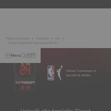
È rinomato per la sua luminosità e numerose proprietà
tecniche: non ossidabile, insolubile, inalterabile. Tissot
utilizza oro 18 carati, una lega prestigiosa composta per il
75% da oro puro combinato con un mix di argento e rame
utile nella produzione dell'oro. Grazie all'esperienza e alla
maestria artigianale di Tissot, gli orologi d'oro hanno una
longevità senza pari, generazione dopo generazione.
*Immagine a scopo di esempio.
Pagina principale
Collezioni
Oro
Tissot Gentleman Gold bezel 40mm
Menu
Official Timekeeper of
the NBA & WNBA
18
:
33