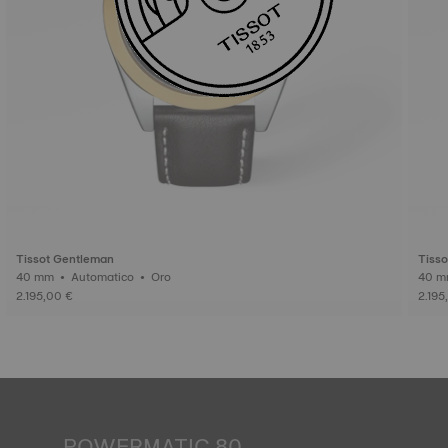
Tissot Gentleman
Tiss
40 mm • Automatico • Oro
2.195,00 €
2.195
POWERMATIC 80