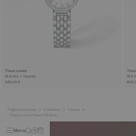
Tissot Lovely
Tisso
19.5 mm • Quarzo
345,00 €
625,
Pagina principale
Collezioni
Classic
Tissot Lovely Round 19.5mm
Menu