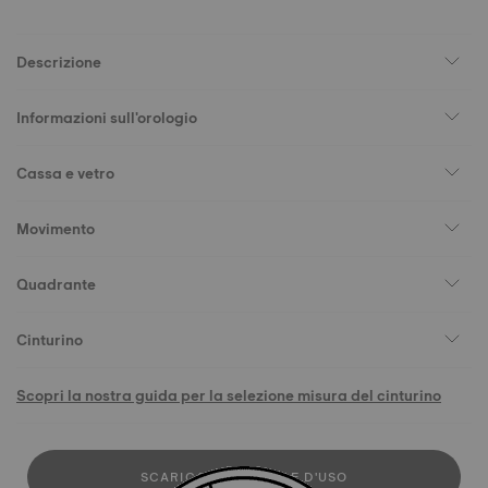
Descrizione
Informazioni sull'orologio
Cassa e vetro
Movimento
Quadrante
Cinturino
Scopri la nostra guida per la selezione misura del cinturino
SCARICA IL MANUALE D'USO