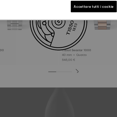
Accettare tutti i cookie
000
Tissot Seastar 1000
40 mm • Quarzo
545,00 €