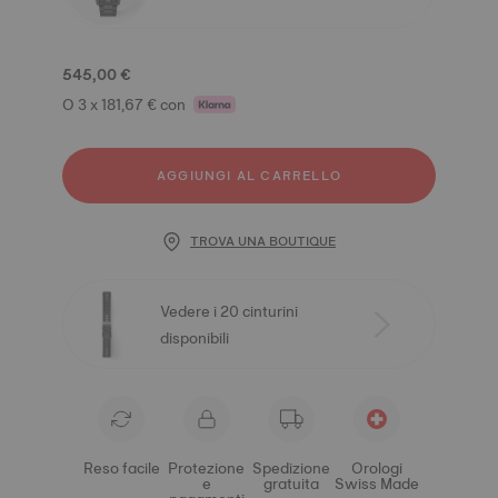
545,00 €
O 3 x 181,67 € con
AGGIUNGI AL CARRELLO
TROVA UNA BOUTIQUE
Vedere i 20 cinturini
disponibili
Reso facile
Protezione
Spedizione
Orologi
e
gratuita
Swiss Made