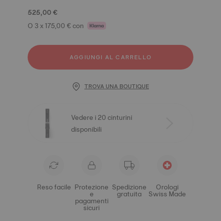
525,00 €
O 3 x 175,00 € con
AGGIUNGI AL CARRELLO
TROVA UNA BOUTIQUE
Vedere i 20 cinturini
disponibili
Reso facile
Protezione
Spedizione
Orologi
e
gratuita
Swiss Made
pagamenti
sicuri