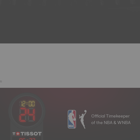
m
Official Timekeeper
of the NBA & WNBA