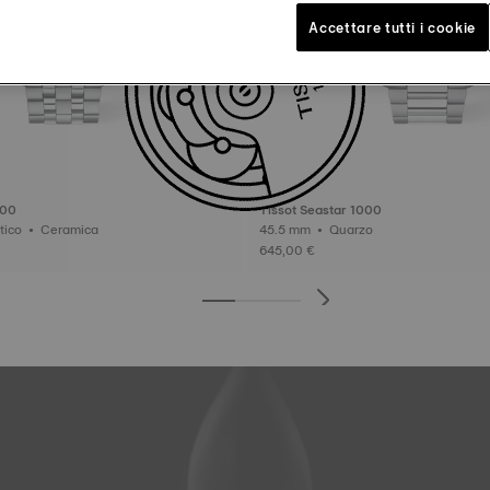
Accettare tutti i cookie
000
Tissot Seastar 1000
43 mm • Automatico • Ceramica
45.5 mm • Quarzo
645,00 €