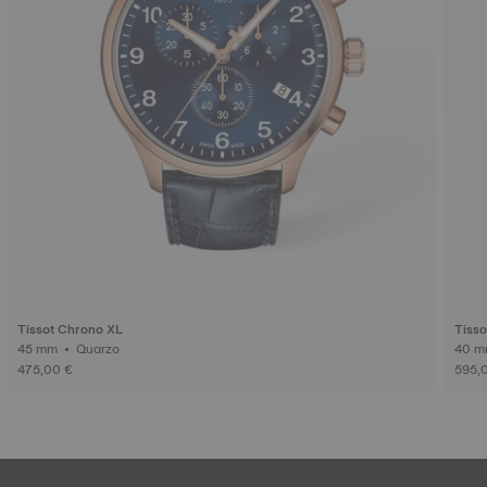
Tissot Chrono XL
Tiss
45 mm • Quarzo
475,00 €
595,