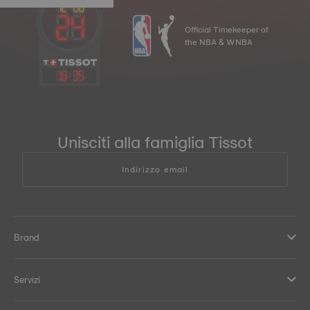
Official Timekeeper of
the NBA & WNBA
18
:
35
Unisciti alla famiglia Tissot
Indirizzo email
Brand
Servizi