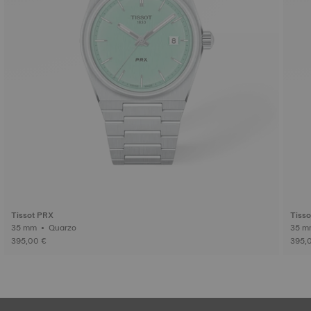
Tissot PRX
Tiss
35 mm • Quarzo
395,00 €
395,