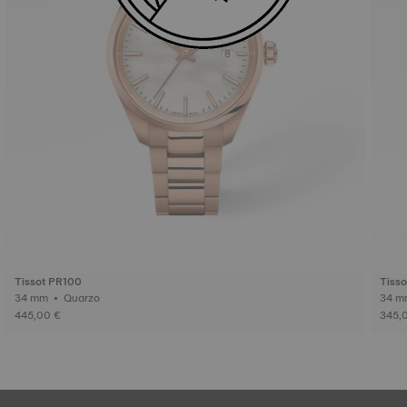
Tissot PR100
Tiss
34 mm • Quarzo
445,00 €
345,