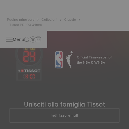
*Immagine a scopo di esempio.
Pagina principale
Collezioni
Classic
Tissot PR 100 34mm
Menu
Official Timekeeper of
the NBA & WNBA
14
:
07
Unisciti alla famiglia Tissot
Indirizzo email