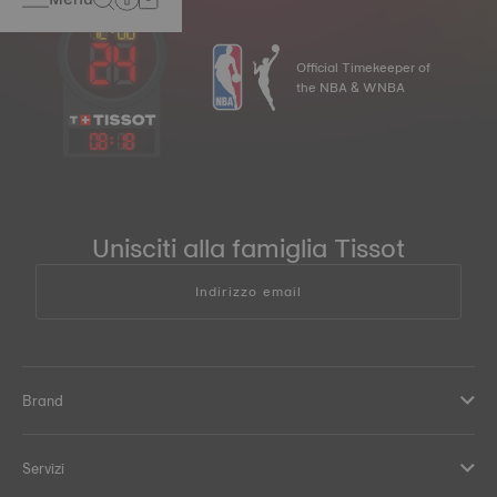
Official Timekeeper of
the NBA & WNBA
08
:
18
Unisciti alla famiglia Tissot
Indirizzo email
Brand
Servizi