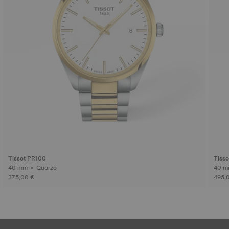
Tissot PR100
Tiss
40 mm • Quarzo
375,00 €
495,