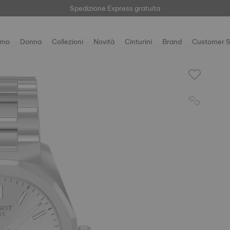
Qui
Spedizione Express gratuita
Reso semplice e gratuito
omo
Donna
Collezioni
Novità
Cinturini
Brand
Customer S