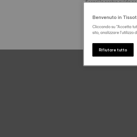
Scopri la nostra guida per
Benvenuto in Tissot
Cliccando su “Accetta tutt
sito, analizzare l'utilizzo
Rifiutare tutto