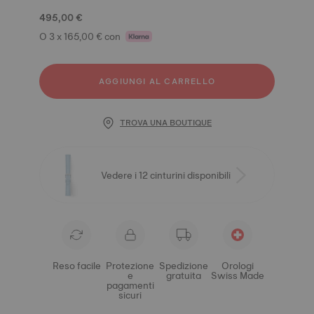
495,00 €
O 3 x 165,00 € con
AGGIUNGI AL CARRELLO
TROVA UNA BOUTIQUE
Vedere i 12 cinturini disponibili
Reso facile
Protezione
Spedizione
Orologi
e
gratuita
Swiss Made
pagamenti
sicuri