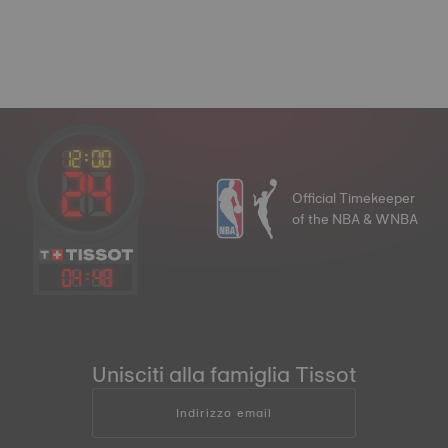
Official Timekeeper
of the NBA & WNBA
04
:
48
Unisciti alla famiglia Tissot
Indirizzo email