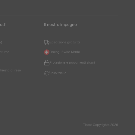
atti
Il nostro impegno
Spedizione gratuita
o?
nturno
Orologi Swiss Made
Protezione e pagamenti sicuri
chiesta di reso
Reso facile
Tissot Copyrights 2026