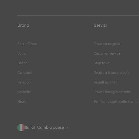
Brand
Servizi
About Tissot
Trova un negozio
Uomo
Customer service
Donna
Stop fake
Collezioni
Registra il tuo orologio
Selezioni
Regali aziendali
Cinturini
Trova l'orologio perfetto
News
Verifica lo stato della tua ri
Italia
Cambia paese