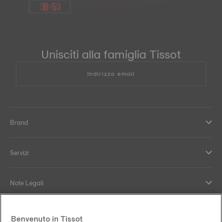
18
:
51
Unisciti alla famiglia Tissot
Indirizzo email
Brand
Servizi
Note Legali
Supporto e contatti
Benvenuto in Tissot