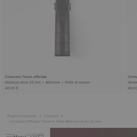
Cinturino Tissot ufficiale
Cintu
distanza anse 22 mm • Marrone • Pelle di mucca
45,00 €
45,0
Pagina principale
Cinturini
Cinturino Ufficiale Tissot in Pelle Marrone Ansa 22 mm
Menu