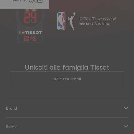
Official Timekeeper of
the NBA & WNBA
20
:
46
Unisciti alla famiglia Tissot
Indirizzo email
Brand
Servizi