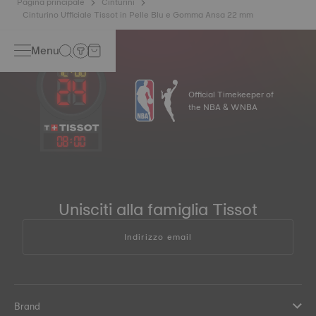
Pagina principale
Cinturini
Cinturino Ufficiale Tissot in Pelle Blu e Gomma Ansa 22 mm
Menu
Official Timekeeper of
the NBA & WNBA
08
:
00
Unisciti alla famiglia Tissot
Indirizzo email
Brand