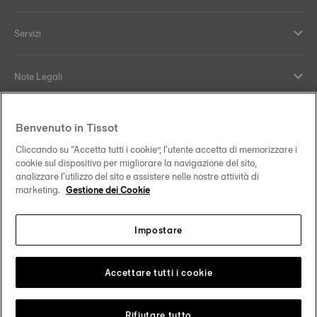
Servizi
Note Legali
Supporto e contatti
Benvenuto in Tissot
Cliccando su “Accetta tutti i cookie”, l'utente accetta di memorizzare i
Il nostro impegno
cookie sul dispositivo per migliorare la navigazione del sito,
analizzare l'utilizzo del sito e assistere nelle nostre attività di
marketing.
Gestione dei Cookie
Impostare
Seguici sui nostri canali social
Italia
Cambia paese
Tissot Copyrights 2026
Accettare tutti i cookie
Rifiutare tutto