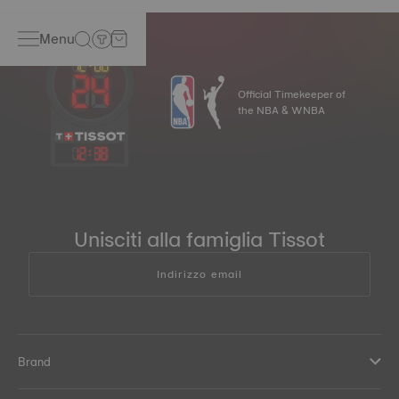
Menu
Official Timekeeper of
the NBA & WNBA
12
:
38
Unisciti alla famiglia Tissot
Indirizzo email
Brand