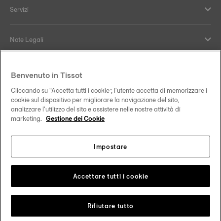
Servizi
Note Legali
Supporto e contatti
Benvenuto in Tissot
Cliccando su “Accetta tutti i cookie”, l'utente accetta di memorizzare i
Il nostro impegno
cookie sul dispositivo per migliorare la navigazione del sito,
analizzare l'utilizzo del sito e assistere nelle nostre attività di
marketing.
Gestione dei Cookie
Impostare
Seguici sui nostri canali social
Italia
Cambia paese
Tissot Copyrights 2026
Accettare tutti i cookie
Rifiutare tutto