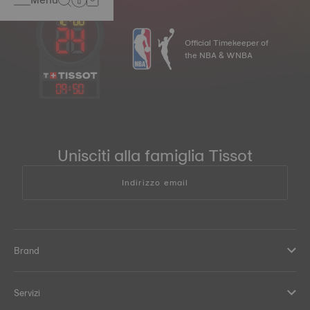
Official Timekeeper of
the NBA & WNBA
09
:
50
Unisciti alla famiglia Tissot
Indirizzo email
Brand
Servizi