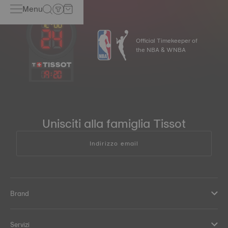
Menu
Official Timekeeper of
the NBA & WNBA
19
:
20
Unisciti alla famiglia Tissot
Indirizzo email
Brand
Servizi