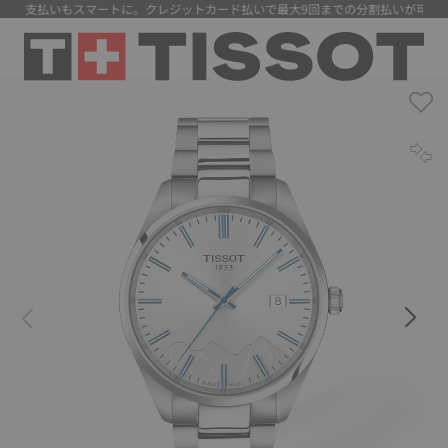
】 支払いもスマートに。クレジットカード払いで最大9回までの分割払いが可能に