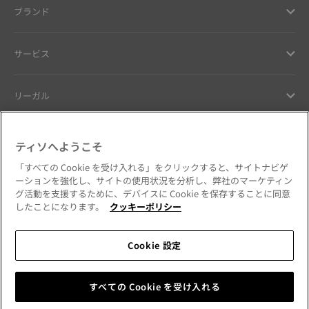
ブランド
サービス
リーガル
ヘルプ ＆ コンタクト
ティソへようこそ
「すべての Cookie を受け入れる」をクリックすると、サイトナビゲ
お客様へのお約束
ーションを強化し、サイトの使用状況を分析し、弊社のマーケティン
グ活動を支援するために、デバイスに Cookie を保存することに同意
したことになります。
クッキーポリシー
Cookie 設定
公式SNSをフォローする
日本
国・地域を変更
Tissot Copyrights 2026
すべての Cookie を受け入れる