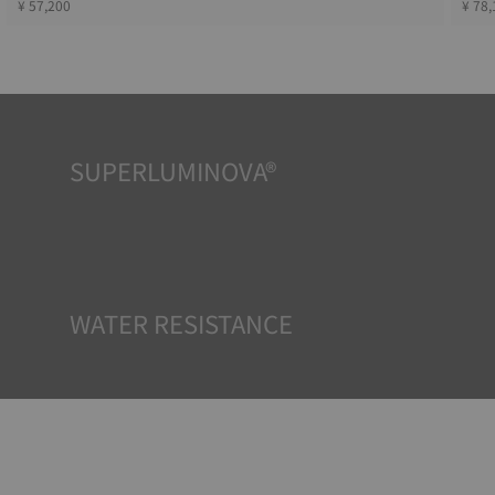
¥ 57,200
¥ 78,
SUPERLUMINOVA®
どんな状況下でも視認性を確保することは、TISSOTの重要
な目標です。そのため一部のタイムピースにはスーパールミ
ノバ®と呼ばれる素材が採用されています。この素材は、文
字盤や針などの視認性の高いパーツに使用され、時計が暗
闇に置かれた際に反射光を蓄える小型の蓄光器として機能
します。
*Non-contractual image
WATER RESISTANCE
TISSOTのすべての時計ケースは、防水チェックを含むいく
つかのテストを受けています。 TISSOTは時計が置かれる可
能性のある実際の状況を再現することで、衝撃や圧力、ま
たは液体やガス、埃などの侵入に対する耐性をテストして
います。