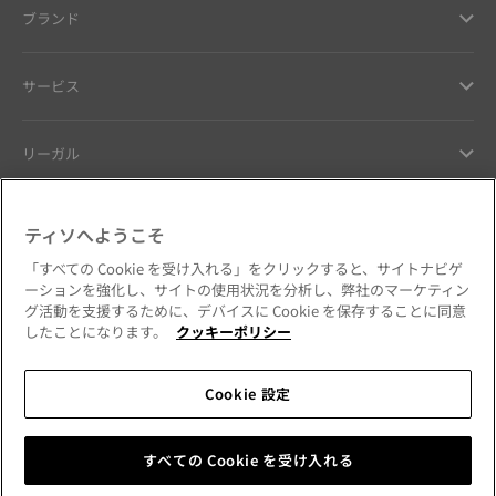
ブランド
サービス
リーガル
ヘルプ ＆ コンタクト
ティソへようこそ
「すべての Cookie を受け入れる」をクリックすると、サイトナビゲ
お客様へのお約束
ーションを強化し、サイトの使用状況を分析し、弊社のマーケティン
グ活動を支援するために、デバイスに Cookie を保存することに同意
したことになります。
クッキーポリシー
Cookie 設定
公式SNSをフォローする
日本
国・地域を変更
Tissot Copyrights 2026
すべての Cookie を受け入れる