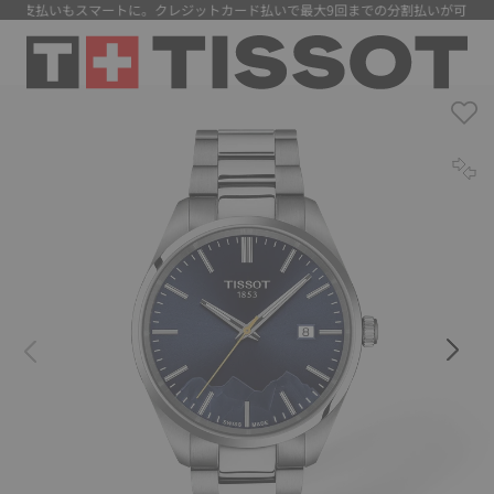
 支払いもスマートに。クレジットカード払いで最大9回までの分割払いが可能にな