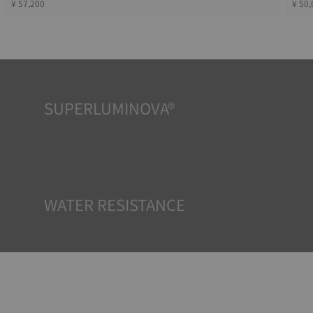
¥ 57,200
¥ 50,
SUPERLUMINOVA®
どんな状況下でも視認性を確保することは、TISSOTの重要
な目標です。そのため一部のタイムピースにはスーパールミ
ノバ®と呼ばれる素材が採用されています。この素材は、文
字盤や針などの視認性の高いパーツに使用され、時計が暗
闇に置かれた際に反射光を蓄える小型の蓄光器として機能
します。
*Non-contractual image
WATER RESISTANCE
TISSOTのすべての時計ケースは、防水チェックを含むいく
つかのテストを受けています。 TISSOTは時計が置かれる可
能性のある実際の状況を再現することで、衝撃や圧力、ま
たは液体やガス、埃などの侵入に対する耐性をテストして
います。