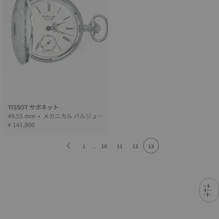
TISSOT サボネット
49.55 mm • メカニカル バルジュ
ー
¥ 141,900
1
...
10
11
12
13