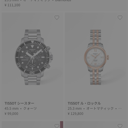
¥ 111,100
TISSOT シースター
TISSOT ル・ロックル
45.5 mm • クォーツ
25.3 mm • オートマティック • Dia
¥ 99,000
monds
¥ 129,800