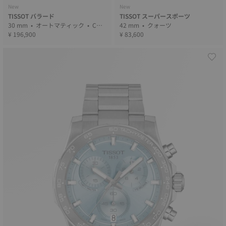
New
New
TISSOT バラード
TISSOT スーパースポーツ
30 mm • オートマティック • COS
42 mm • クォーツ
C
¥ 196,900
¥ 83,600