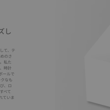
ズし
して、テ
ためのさ
。私た
、時計
ボールで
ークなも
選び、ロ
すべて
れていま