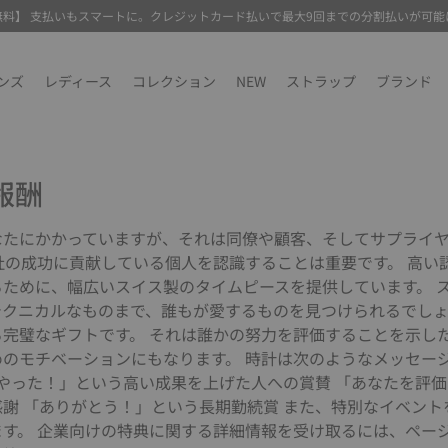
無料】 支払いもスマートに。クレジットカード払いで最大9回までの分割払いが可能
ンズ
レディース
コレクション
NEW
ストラップ
ブランド
報酬
なたにかかっていますが、それは同僚や顧客、そしてサプライ
社の成功に貢献している個人を認識することは重要です。 高い
ために、幅広いスイス製のタイムピースを提供しています。 
クニカルなものまで、誰もが愛するものを見つけられるでしょ
完璧なギフトです。 それは誰かの努力を評価することを示し
めのモチベーションにもなります。 時計は次のようなメッセー
くやった！」という高い成果を上げた人への賞賛 「あなたを評
謝 「ありがとう！」という長期勤続賞 また、特別なイベント
ます。 企業向けの特典に関する詳細情報を受け取るには、ペー