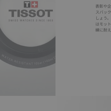
表彰や
スバッ
しょう
はモッ
練に耐