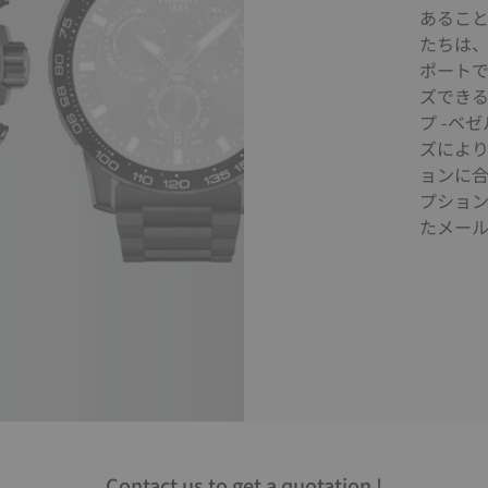
あるこ
たちは
ポートで
ズできる
プ -ベ
ズによ
ョンに
プショ
たメー
Contact us to get a quotation !