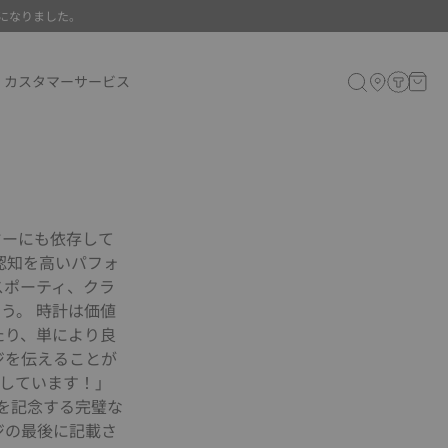
になりました。
カスタマーサービス
ヤーにも依存して
認知を高いパフォ
スポーティ、クラ
う。 時計は価値
たり、単により良
ジを伝えることが
価しています！」
を記念する完璧な
ジの最後に記載さ