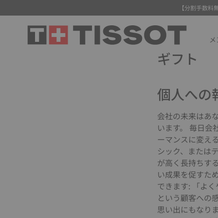
【分割手数料
メ
ギフト
個人への
会社の未来はあ
います。 毎日会
ーマンスに変える
シック、またはテ
が高く長持ちする
い成果を促すた
できます: 「よ
という顧客への感
思い出にもなり