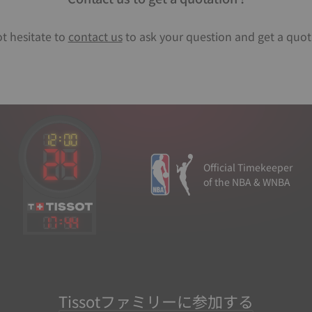
t hesitate to
contact us
to ask your question and get a quot
Official Timekeeper
of the NBA & WNBA
17
:
44
Tissotファミリーに参加する