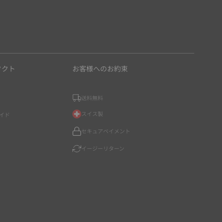
タクト
お客様へのお約束
送料無料
スイス製
イド
セキュアペイメント
イージーリターン