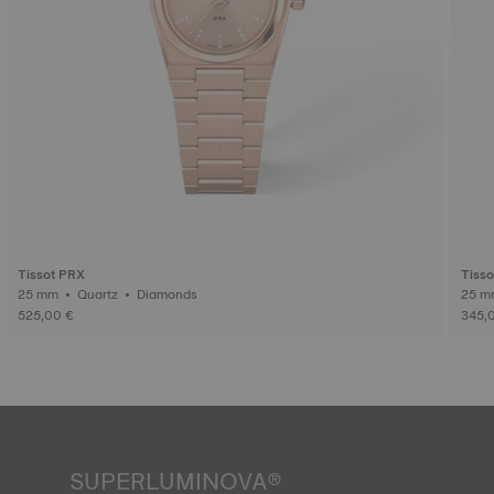
Tissot PRX
Tiss
25 mm • Quartz • Diamonds
525,00 €
345,
SUPERLUMINOVA®