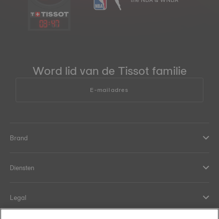
03
:
47
Word lid van de Tissot familie
E-mailadres
Brand
Diensten
Legal