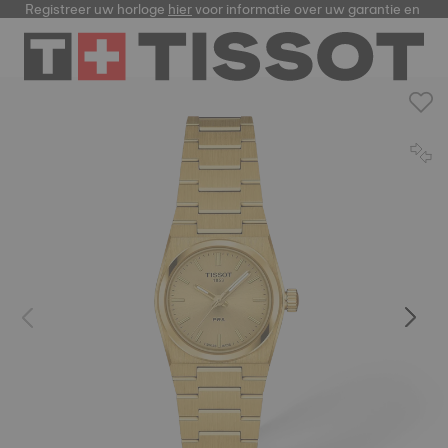
Registreer uw horloge
hier
voor informatie over uw garantie en me