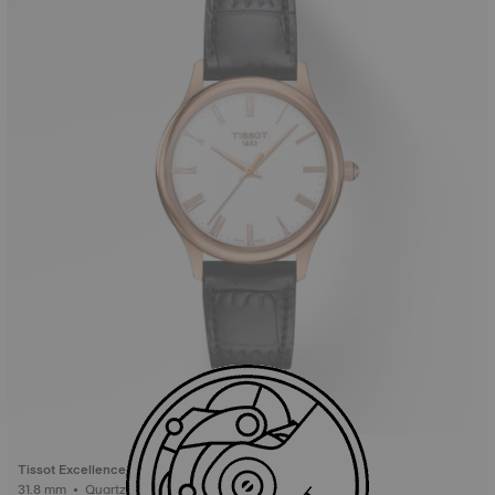
Tissot Excellence 18K Gold 31.8mm
31.8 mm • Quartz • Gold