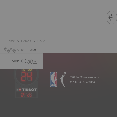
Home
Dames
Goud
VERGELIJK
0
Menu
Official Timekeeper of
the NBA & WNBA
09
:
25