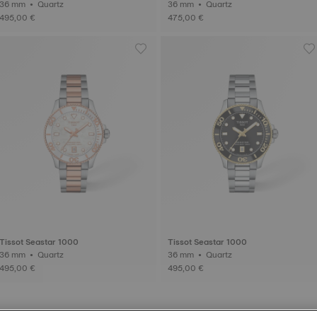
36 mm • Quartz
36 mm • Quartz
495,00 €
475,00 €
Tissot Seastar 1000
Tissot Seastar 1000
36 mm • Quartz
36 mm • Quartz
495,00 €
495,00 €