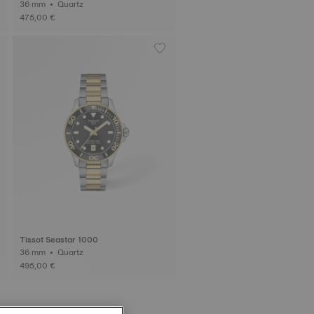
36 mm • Quartz
475,00 €
Tissot Seastar 1000
36 mm • Quartz
495,00 €