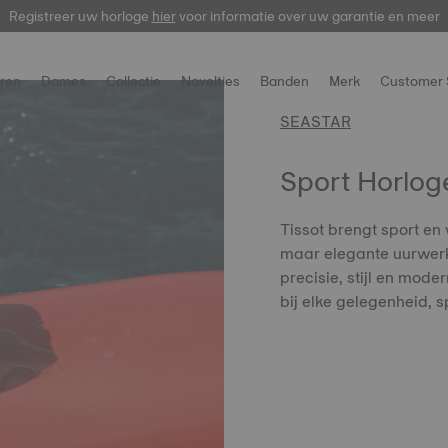
Registreer uw horloge
hier
voor informatie over uw garantie en meer
ren
Dames
Collectie
Novelties
Banden
Merk
Customer 
SEASTAR
Sport Horlog
Tissot brengt sport en
maar elegante uurwerk
precisie, stijl en mode
bij elke gelegenheid, sp