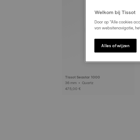
Welkom bij Tissot
Door op “Alle cookies ac
van websitenavigatie, he
Alles afwijzen
Tissot Seastar 1000
36 mm • Quartz
475,00 €