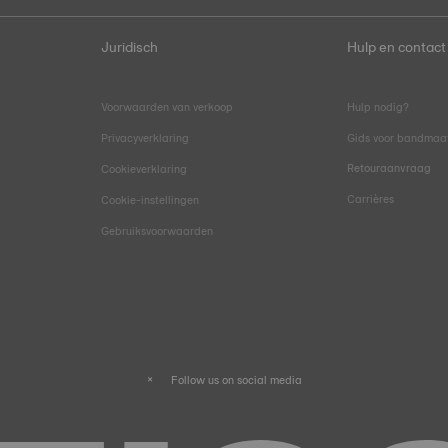
Juridisch
Hulp en contact
Voorwaarden van verkoop
Hulp nodig?
Privacyverklaring
Gids voor bandmaa
Retouraanvraag
Cookieverklaring
Carrières
Cookie-instellingen
Gebruiksvoorwaarden
Follow us on social media