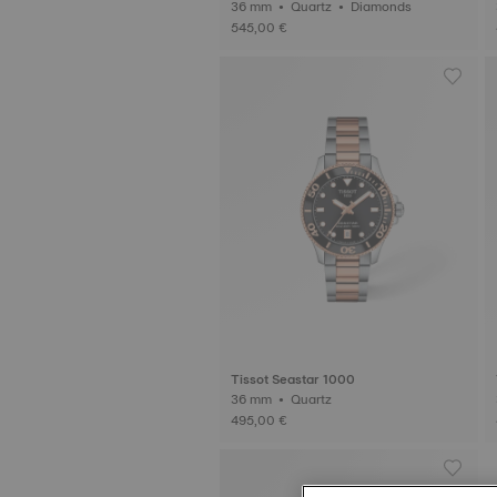
36 mm • Quartz • Diamonds
545,00 €
Tissot Seastar 1000
36 mm • Quartz
495,00 €