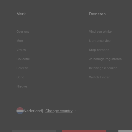
Merk
Diensten
Over ons
Vind een winkel
Man
klantenservice
Vrouw
Stop namaak
Collectie
Je horloge registreren
Selectie
Relatiegeschenken
Band
Watch Finder
Nieuws
Nederland
Change country