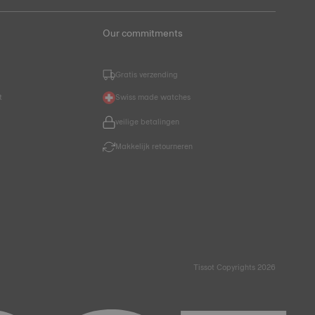
Our commitments
Gratis verzending
t
Swiss made watches
veilige betalingen
Makkelijk retourneren
Tissot Copyrights 2026