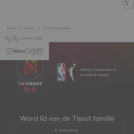
Home
Dames
Tissot Everytime
VERGELIJK
0
Menu
Official Timekeeper of
the NBA & WNBA
05
:
45
Word lid van de Tissot familie
E-mailadres