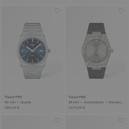
Tissot PRX
Tissot PRX
40 mm • Quartz
38 mm • Automatisch • Damascu
s steel
395,00 €
1.075,00 €