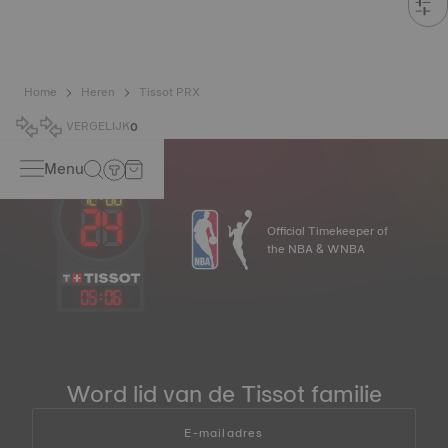
Home
Heren
Tissot PRX
VERGELIJK
0
Menu
Official Timekeeper of
the NBA & WNBA
05
:
06
Word lid van de Tissot familie
E-mailadres