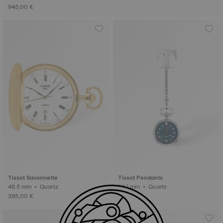
945,00 €
Tissot Savonnette
Tissot Pendants
48.5 mm • Quartz
30.1 mm • Quartz
395,00 €
195,00 €