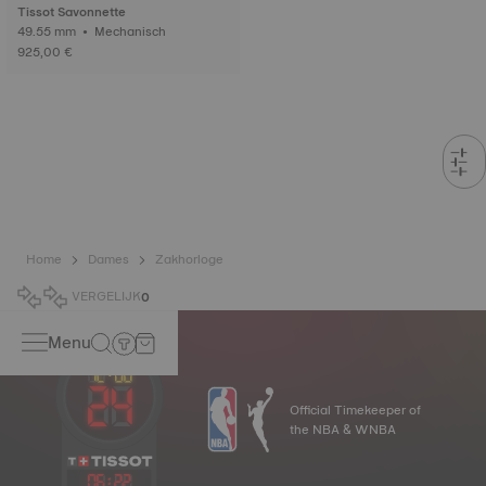
Tissot Savonnette
49.55 mm • Mechanisch
925,00 €
Home
Dames
Zakhorloge
VERGELIJK
0
Menu
Official Timekeeper of
the NBA & WNBA
06
:
22