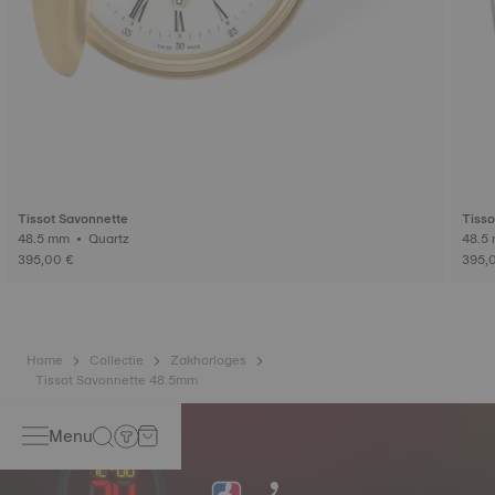
Tissot Savonnette
Tisso
48.5 mm • Quartz
395,00 €
395,
Home
Collectie
Zakhorloges
Tissot Savonnette 48.5mm
Menu