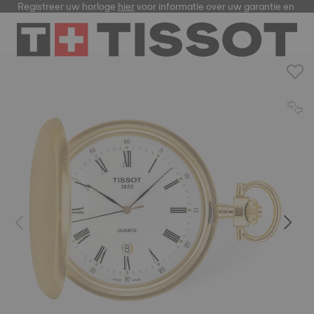
Registreer uw horloge
hier
voor informatie over uw garantie en me