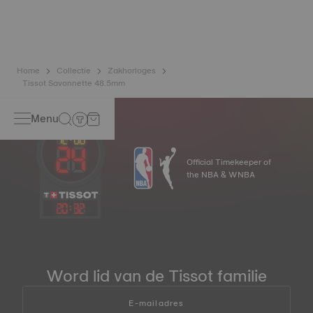
Home
Collectie
Zakhorloges
Tissot Savonnette 48.5mm
Menu
Official Timekeeper of
the NBA & WNBA
20
:
32
Word lid van de Tissot familie
E-mailadres