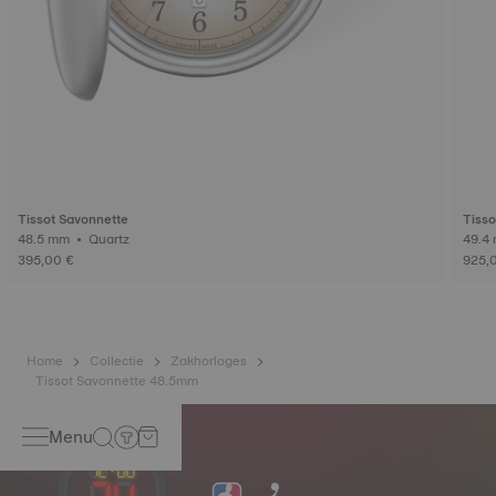
Tissot Savonnette
Tisso
48.5 mm • Quartz
395,00 €
925,
Home
Collectie
Zakhorloges
Tissot Savonnette 48.5mm
Menu