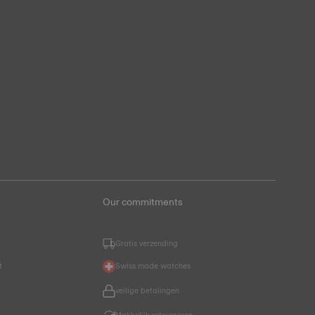
Our commitments
Gratis verzending
t
Swiss made watches
veilige betalingen