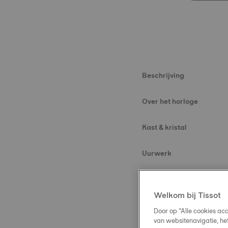
Beschrijving
Over het horloge
Kast & kristal
Uurwerk
Wijzerplaat
Welkom bij Tissot
Band
Door op “Alle cookies ac
van websitenavigatie, he