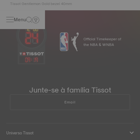
Tissot Gentleman Gold bezel 40mm
Menu
Official Timekeeper of
the NBA & WNBA
09
:
19
Junte-se à família Tissot
Email
Universo Tissot