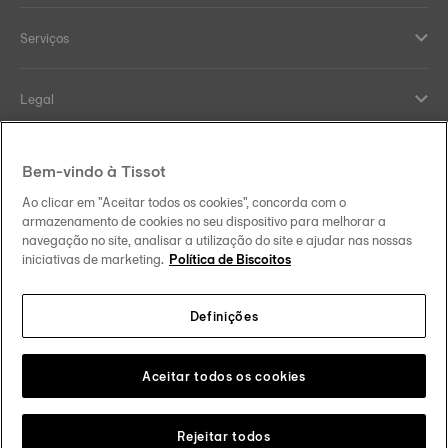
Serviços
Legal
Help and contacts
Bem-vindo à Tissot
Ao clicar em "Aceitar todos os cookies", concorda com o
Our commitments
armazenamento de cookies no seu dispositivo para melhorar a
navegação no site, analisar a utilização do site e ajudar nas nossas
iniciativas de marketing.
Política de Biscoitos
Definições
Follow us on social media
Brasil
Change country
Tissot Copyrights 2026
Aceitar todos os cookies
Rejeitar todos