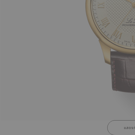
แสดงท