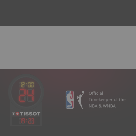
Official
Timekeeper of the
NBA & WNBA
19
:
23