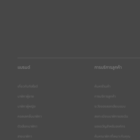
แบรนด์
การบริการลูกค้า
เกี่ยวกับทิสโซต์
ค้นหาร้านค้า
นาฬิกาผู้ชาย
การบริการลูกค้า
นาฬิกาผู้หญิง
ระวังของลอกเลียนแบบ
คอลเลคชั่นนาฬิกา
ลงทะเบียนนาฬิกาของฉัน
ตัวเลือกนาฬิกา
ของขวัญสำหรับองค์กร
สายนาฬิกา
ค้นหานาฬิกาที่เหมาะกับคุณ