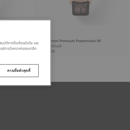
c 80
Tissot Carson Premium Powermatic 80
สมบัติทางโซเชียลมีเดีย และ
40 มม • อัตโนมัติ
นอร์การวิเคราะห์ของเราอีก
฿ 27,400.00
การตั้งค่าคุกกี้